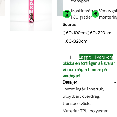
transport
Maskintvättbar
Verktygsf
i 30 grader
monterin
Suurus
60x100cm
60x220cm
60x320cm
Uppblåsbar
Lägg till i varukorg
tub
Skicka en förfrågan så svarar
mängd
vi inom några timmar på
vardagar!
Detaljer
I setet ingår: innertub,
utbytbart överdrag,
transportväska
Material: TPU, polyester,