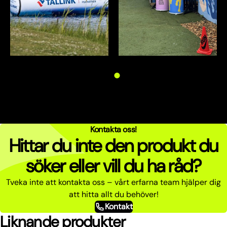
Kontakta oss!
Hittar du inte den produkt du
söker eller vill du ha råd?
Tveka inte att kontakta oss – vårt erfarna team hjälper dig
att hitta allt du behöver!
Kontakt
Liknande produkter