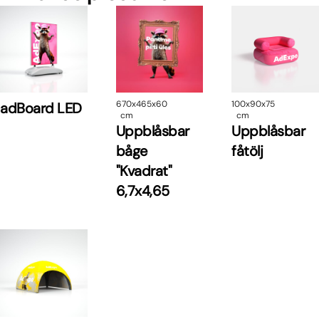
670x465x60
100x90x75
adBoard LED
cm
cm
Uppblåsbar
Uppblåsbar
båge
fåtölj
"Kvadrat"
6,7x4,65