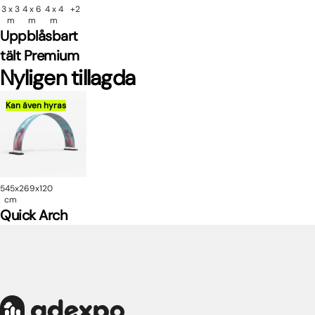
3 x 3
4 x 6
4 x 4
+2
m
m
m
Uppblåsbart
tält Premium
Nyligen tillagda
Kan även hyras
545x269x120
cm
Quick Arch