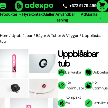
Skip to content
+372 51 79 495
Produkter
Hyra
Kontakt
Galleri
Användbar
AdGorilla
läsning
Hem
/
Uppblåsbar
/
Bågar & Tuber & Väggar
/ Uppblåsbar
tub
Uppblåsbar
tub
Bärväska
Dubbelsi
För
För
inomhusbruk
utomhus
Kompakt
för
Lättvikti