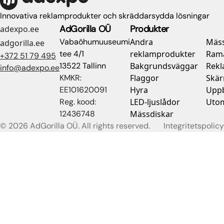
Innovativa reklamprodukter och skräddarsydda lösningar
AdGorilla OÜ
Produkter
adexpo.ee
Vabaõhumuuseumi
Andra
Mäs
adgorilla.ee
tee 4/1
reklamprodukter
Rama
+372 51 79 495
13522 Tallinn
Bakgrundsväggar
Rekl
info@adexpo.ee
KMKR:
Flaggor
Skä
EE101620091
Hyra
Uppb
Reg. kood:
LED-ljuslådor
Uto
12436748
Mässdiskar
© 2026 AdGorilla OÜ. All rights reserved.
Integritetspolicy