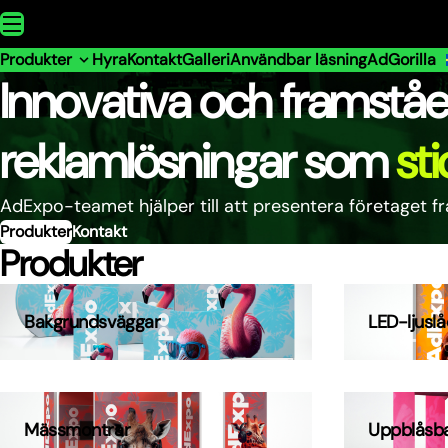
Skip to content
Produkter
Hyra
Kontakt
Galleri
Användbar läsning
AdGorilla
Innovativa och framstå
reklamlösningar som
sti
AdExpo-teamet hjälper till att presentera företaget f
Produkter
Kontakt
Produkter
Bakgrundsväggar
LED-ljusl
Mässmontrar
Uppblåsb