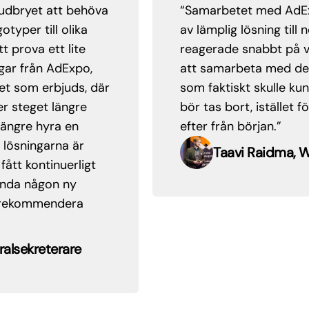
et att behöva
“Samarbetet med AdExpo funge
till olika
av lämplig lösning till nedpac
 ett lite
reagerade snabbt på våra fr
rån AdExpo,
att samarbeta med dem – de 
 erbjuds, där
som faktiskt skulle kunna fu
get längre
bör tas bort, istället för att 
 hyra en
efter från början.”
ingarna är
Taavi Raidma, Wow Dig
ntinuerligt
någon ny
ommendera
reterare