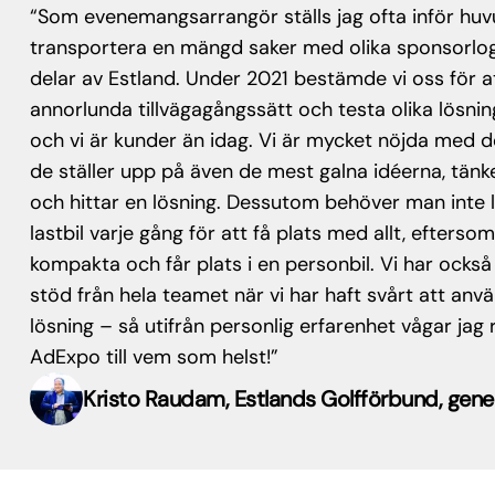
om evenemangsarrangör ställs jag ofta inför huvudbry
ansportera en mängd saker med olika sponsorlogotyper 
lar av Estland. Under 2021 bestämde vi oss för att prova
norlunda tillvägagångssätt och testa olika lösningar f
h vi är kunder än idag. Vi är mycket nöjda med det som
 ställer upp på även de mest galna idéerna, tänker ste
h hittar en lösning. Dessutom behöver man inte längre
tbil varje gång för att få plats med allt, eftersom lösn
pakta och får plats i en personbil. Vi har också fått ko
öd från hela teamet när vi har haft svårt att använda 
sning – så utifrån personlig erfarenhet vågar jag rek
Expo till vem som helst!”
Kristo Raudam, Estlands Golfförbund, generalsek