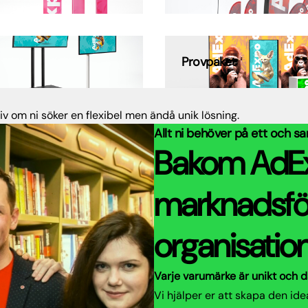
Provpaket
iv om ni söker en flexibel men ändå unik lösning.
Allt ni behöver på ett och s
Bakom AdExp
marknadsfö
organisatio
Varje varumärke är unikt och d
Vi hjälper er att skapa den id