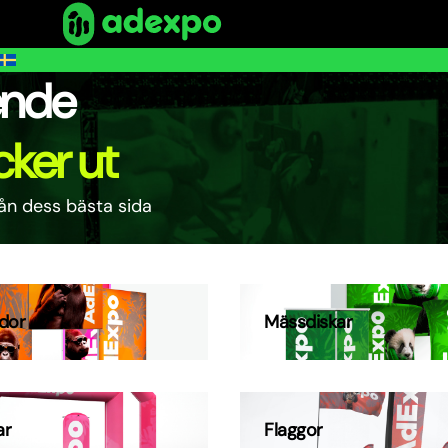
ende
cker ut
rån dess bästa sida
ådor
Mässdiskar
ar
Flaggor