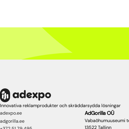
Innovativa reklamprodukter och skräddarsydda lösningar
AdGorilla OÜ
adexpo.ee
Vabaõhumuuseumi t
adgorilla.ee
13522 Tallinn
+372 51 79 495