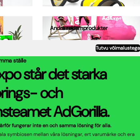
Andra reklamprodukter
Tutvu võimalustega
amma ställe
o står det starka
rings- och
nsteamet AdGorilla.
ärför fungerar inte en och samma lösning för alla.
eala symbiosen mellan våra lösningar, ert varumärke och era